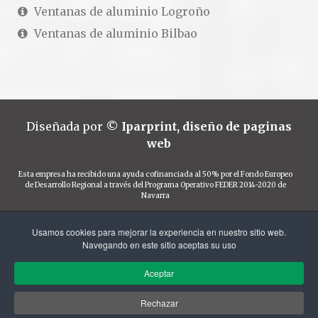
Ventanas de aluminio Logroño
Ventanas de aluminio Bilbao
Diseñada por
©
Iparprint
,
diseño de paginas
web
Esta empresa ha recibido una ayuda cofinanciada al 50% por el Fondo Europeo
de Desarrollo Regional a través del Programa Operativo FEDER 2014-2020 de
Navarra
Usamos cookies para mejorar la experiencia en nuestro sitio web.
Navegando en este sitio aceptas su uso
Financiado por el Programa KIT Digital. Plan de
Aceptar
Recuperación, Transformación y Resiliencia de
España "Next Generation EU".
Rechazar