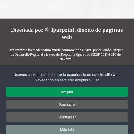
Diseñada por
©
Iparprint
,
diseño de paginas
web
Esta empresa ha recibido una ayuda cofinanciada al 50% por el Fondo Europeo
de Desarrollo Regional a través del Programa Operativo FEDER 2014-2020 de
Navarra
Usamos cookies para mejorar la experiencia en nuestro sitio web.
Navegando en este sitio aceptas su uso
Financiado por el Programa KIT Digital. Plan de
Aceptar
Recuperación, Transformación y Resiliencia de
España "Next Generation EU".
Rechazar
Configurar
Más Info