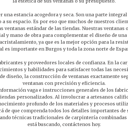
la estética de sus ventanas o su presupuesto.
una estancia acogedora y seca. Son una parte integral 
o a su espacio. Es por eso que muchos de nuestros clien
s ventanas estándar de las tiendas. Nuestras ventanas 
al y mano de obra para complementar el diseño de una c
ristalamiento, ya que es la mejor opción para la resiste
al es importante en Burgos y toda la zona norte de Espa
bricantes y proveedores locales de confianza. En la car
cimientos y habilidades para satisfacer todas las necesi
de diseño, la construcción de ventanas exactamente seg
ventanas con precisión y eficiencia.
información vaga e instrucciones generales de los fabri
viendas personalizados. Al involucrar a artesanos califi
nocimiento profundo de los materiales y procesos utili
rá de que comprenda todos los detalles importantes de 
izando técnicas tradicionales de carpintería combinadas
está buscando, contáctenos hoy.