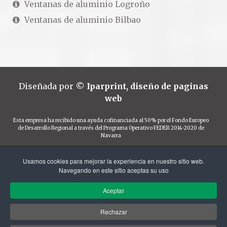
Ventanas de aluminio Logroño
Ventanas de aluminio Bilbao
Diseñada por
©
Iparprint
,
diseño de paginas
web
Esta empresa ha recibido una ayuda cofinanciada al 50% por el Fondo Europeo
de Desarrollo Regional a través del Programa Operativo FEDER 2014-2020 de
Navarra
Usamos cookies para mejorar la experiencia en nuestro sitio web.
Navegando en este sitio aceptas su uso
Financiado por el Programa KIT Digital. Plan de
Aceptar
Recuperación, Transformación y Resiliencia de
España "Next Generation EU".
Rechazar