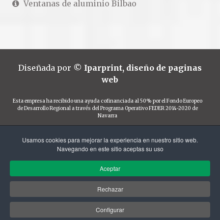
Ventanas de aluminio Bilbao
Diseñada por
©
Iparprint
,
diseño de paginas
web
Esta empresa ha recibido una ayuda cofinanciada al 50% por el Fondo Europeo
de Desarrollo Regional a través del Programa Operativo FEDER 2014-2020 de
Navarra
Usamos cookies para mejorar la experiencia en nuestro sitio web.
Navegando en este sitio aceptas su uso
Financiado por el Programa KIT Digital. Plan de
Aceptar
Recuperación, Transformación y Resiliencia de
España "Next Generation EU".
Rechazar
Configurar